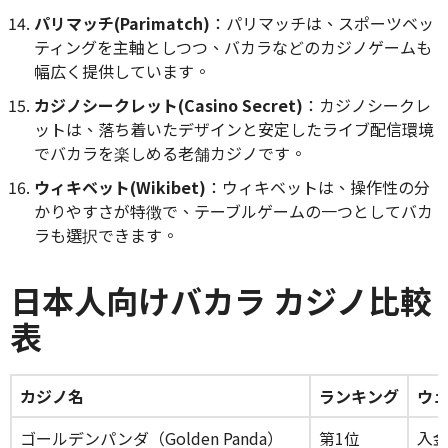
パリマッチ(Parimatch)
：パリマッチは、スポーツベッ
ティングを主軸としつつ、バカラなどのカジノゲームも
幅広く提供しています。
カジノシークレット(Casino Secret)
：カジノシークレ
ットは、落ち着いたデザインと安定したライブ配信環境
でバカラを楽しめる老舗カジノです。
ウィキベット(Wikibet)
：ウィキベットは、操作性の分
かりやすさが特徴で、テーブルゲームの一つとしてバカ
ラも選択できます。
日本人向けバカラ カジノ比較
表
カジノ名
ランキング
ウェ
ゴールデンパンダ（Golden Panda）
第1位
入金