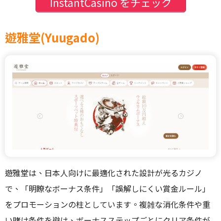
InstantCasino をチェック
遊雅堂(Yuugado)
遊雅堂は、日本人向けに最適化された設計が光るカジノ
で、「明瞭なボーナス条件」「誤解しにくい賞金ルール」
をプロモーションの柱としています。複雑な消化条件や重
い賭け条件を避け、ボーナスステップごとにクリア条件が