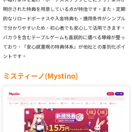
明示された特典を用意している点が特徴です。また、定期
的なリロードボーナスや入金特典も、適用条件がシンプル
で分かりやすいため、初心者でも安心して活用できます。
バカラを含むテーブルゲームも直感的に選べる導線が整っ
ており、「安心感重視の特典体系」が他社との差別化ポイ
ントです。
ミスティーノ(Mystino)