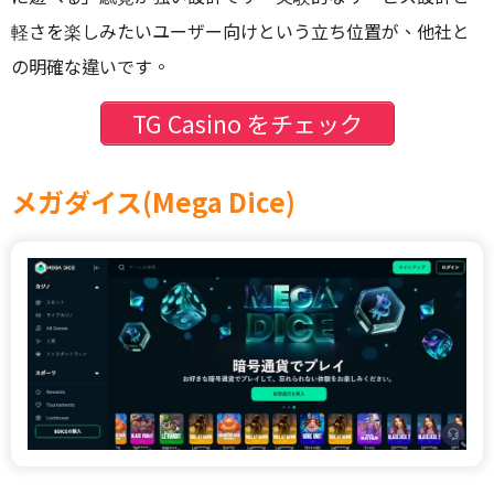
軽さを楽しみたいユーザー向けという立ち位置が、他社と
の明確な違いです。
TG Casino をチェック
メガダイス(Mega Dice)