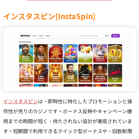
インスタスピン(InstaSpin)
インスタスピン
は、即時性に特化したプロモーションと操
作性が売りのカジノです。ボーナス反映やキャンペーン適
用までの時間が短く、待たされない設計が徹底されていま
す。短期間で利用できるクイック型ボーナスや、回数制限