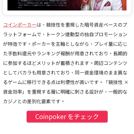
コインポーカー
は、競技性を重視した暗号資産ベースのプ
ラットフォームで、トークン連動型の独自プロモーション
が特徴です。ポーカーを主軸としながら、プレイ量に応じ
た手数料還元やランキング報酬が用意されており、長期的
に参加するほどメリットが蓄積されます。周辺コンテンツ
としてバカラも用意されており、同一資金環境のまま異な
るゲームに移行できる点は利便性が高いです。「競技性 ×
資金効率」を重視する層に明確に刺さる設計が、一般的な
カジノとの差別化要素です。
Coinpoker をチェック