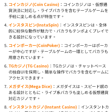
コインカジノ(Coin Casino)
：コインカジノは、仮想通
貨決済に対応し、ライブバカラを含むテーブルゲームを
手軽に楽しめる点が特徴です。
インスタスピン(InstaSpin)
：インスタスピンは、全体
的に軽快な動作が魅力で、バカラもテンポよくプレイで
きる設計になっています。
コインポーカー(CoinPoker)
：コインポーカーはポーカ
ーが中心ですが、テーブルゲームの一環としてバカラも
用意されています。
TGカジノ(TG Casino)
：TGカジノは、チャットベース
の独自UIを採用し、簡単な操作でバカラを含むゲームに
アクセスできます。
メガダイス(Mega Dice)
：メガダイスは、スピード感の
ある設計とともに、ライブ系バカラも楽しめる仮想通貨
対応カジノです。
インスタントカジノ(Instant Casino)
：インスタントカ