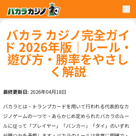
Marlowe1984.com
Prima
Skip to navigation
Skip to content
バカラ カジノ完全ガイ
ド 2026年版｜ルール・
遊び方・勝率をやさし
く解説
最終更新日:
2026年04月18日
バカラとは、トランプカードを用いて行われる代表的なカ
ジノゲームの一つで、あらかじめ定められたバカラのルー
ルに従って「プレイヤー」「バンカー」「タイ」のいずれ
が勝つかを予想します。バカラのルールは非常に明確で、