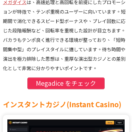
メガダイス
は、高速処理と高回転を前提にしたプロモーシ
ョンが特徴で、テンポ重視のユーザーに向いています。短
期間で消化できるスピード型ボーナスや、プレイ回数に応
じた段階報酬など、回転率を重視した設計が目立ちます。
バカラもテンポ良く進行できる環境が整っており、「短時
間集中型」のプレイスタイルに適しています。待ち時間や
演出を極力排除した思想は、重厚な演出型カジノとの差別
化として非常に分かりやすいポイントです。
Megadice をチェック
インスタントカジノ(Instant Casino)