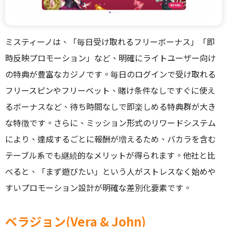
ミスティーノは、「毎日受け取れるフリーボーナス」「即
時反映プロモーション」など、明確にライトユーザー向け
の特典が豊富なカジノです。毎日のログインで受け取れる
フリースピンやフリーベット、賭け条件なしですぐに使え
るボーナスなど、待ち時間なしで即楽しめる特典群が大き
な特徴です。さらに、ミッション形式のリワードシステム
により、達成するごとに報酬が増えるため、バカラを含む
テーブル系でも継続的なメリットが得られます。他社と比
べると、「まず遊びたい」という人がストレスなく始めや
すいプロモーション設計が明確な差別化要素です。
ベラジョン(Vera & John)